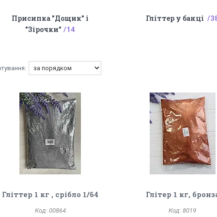
Присипка "Дощик" і
Гліттер у банці
3
"Зірочки"
14
Гліттер 1 кг , срібло 1/64
Глітер 1 кг, бронз
00864
8019