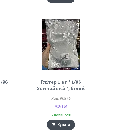
1/96
Глітер 1 кг " 1/96
Звичайний ", білий
00896
320 ₴
В наявності
Купити