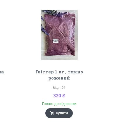
ла
Гліттер 1 кг , темно
рожевий
96
320 ₴
Готово до відправки
Купити