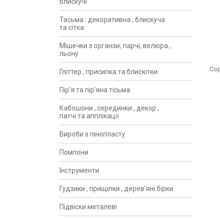
блискучі
Тасьма : декоративна , блискуча
та сітка
Мішечки з органзи, парчі, велюра ,
льону
Гліттер , присипка та блискітки
Пір'я та пір'яна тісьма
Кабошони , серединки , декор ,
патчі та апплікації
Вироби з пінопласту
Помпони
Інструменти
Гудзики , прищіпки , дерев'яні бірки
Підвіски металеві