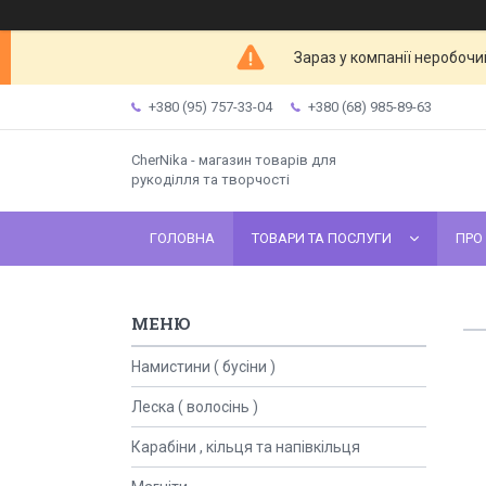
Зараз у компанії неробочи
+380 (95) 757-33-04
+380 (68) 985-89-63
CherNika - магазин товарів для
рукоділля та творчості
ГОЛОВНА
ТОВАРИ ТА ПОСЛУГИ
ПРО
Намистини ( бусіни )
Леска ( волосінь )
Карабіни , кільця та напівкільця