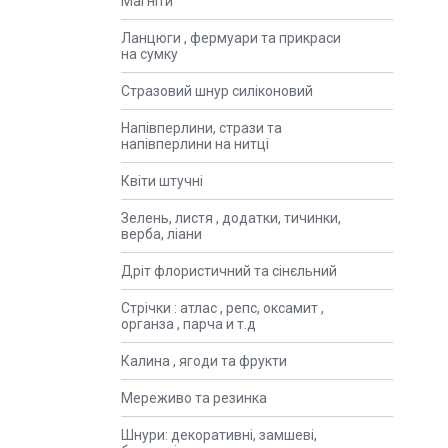
Магніти
Ланцюги , фермуари та прикраси
на сумку
Стразовий шнур силіконовий
Напівперлини, стрази та
напівперлини на нитці
Квіти штучні
Зелень, листя , додатки, тичинки,
верба, ліани
Дріт флористичний та сінєльний
Стрічки : атлас , репс, оксамит ,
органза , парча и т.д
Калина , ягоди та фрукти
Мереживо та резинка
Шнури: декоративні, замшеві,