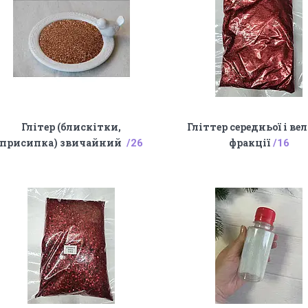
Глітер (блискітки,
Гліттер середньої і ве
присипка) звичайний
фракції
26
16