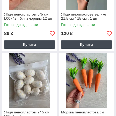
Яйця пенопластові 3*5 см
Яйце пінопластове велике
L00742 , білі з чорним 12 шт
21,5 см * 15 см , 1 шт
Готово до відправки
Готово до відправки
86
120
₴
₴
Купити
Купити
Яйця пенопластові 7* 5 см
Морква пенопластова см