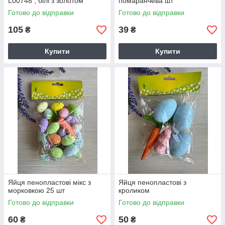
L00748 , білі з золотом
помаранчева шт
Готово до відправки
Готово до відправки
105
39
₴
₴
Купити
Купити
Яйця пенопластові мікс з
Яйця пенопластові з
морковкою 25 шт
кроликом
Готово до відправки
Готово до відправки
60
50
₴
₴