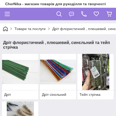
CherNika - магазин товарів для рукоділля та творчості
Товари та послуги
Дріт флористичний , плюшевий, синєл
Дріт флористичний , плюшевий, синєльний та тейп
стрічка
Дріт
Дріт сінєльний
Тейп стрічка