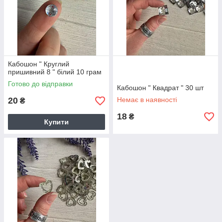
Кабошон " Круглий
пришивний 8 " білий 10 грам
Готово до відправки
Кабошон " Квадрат " 30 шт
20
Немає в наявності
₴
18
₴
Купити