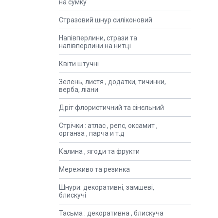
на сумку
Стразовий шнур силіконовий
Напівперлини, стрази та
напівперлини на нитці
Квіти штучні
Зелень, листя , додатки, тичинки,
верба, ліани
Дріт флористичний та сінєльний
Стрічки : атлас , репс, оксамит ,
органза , парча и т.д
Калина , ягоди та фрукти
Мереживо та резинка
Шнури: декоративні, замшеві,
блискучі
Тасьма : декоративна , блискуча