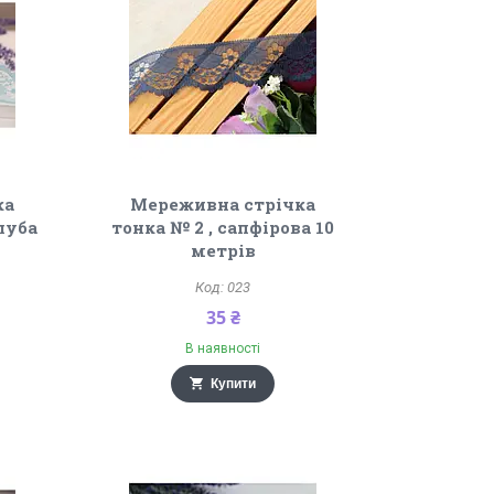
ка
Мереживна стрічка
олуба
тонка № 2 , сапфірова 10
метрів
023
35 ₴
В наявності
Купити