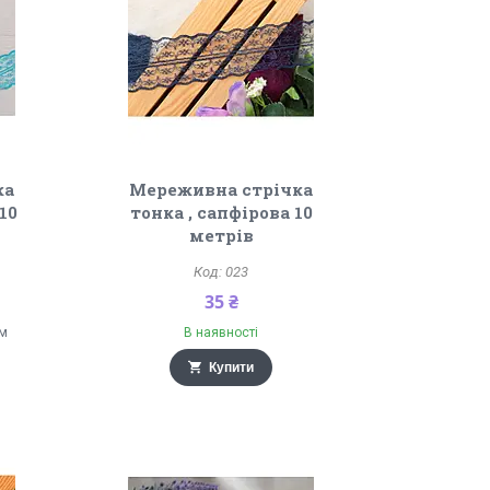
ка
Мереживна стрічка
10
тонка , сапфірова 10
метрів
023
35 ₴
ом
В наявності
Купити