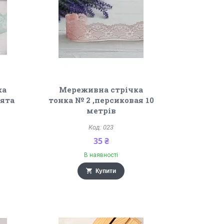
ка
Мереживна стрічка
'ята
тонка № 2 ,персиковая 10
метрів
023
35 ₴
В наявності
Купити