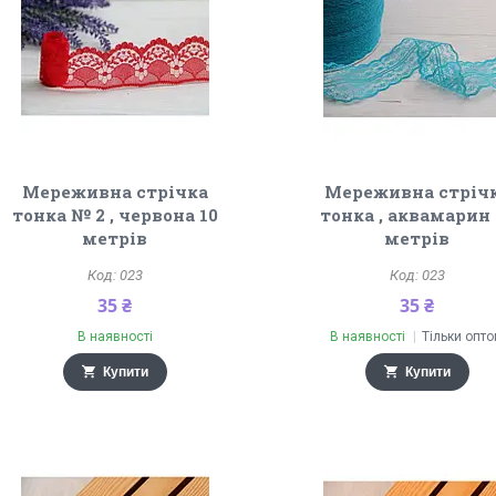
Мереживна стрічка
Мереживна стріч
тонка № 2 , червона 10
тонка , аквамарин 
метрів
метрів
023
023
35 ₴
35 ₴
В наявності
В наявності
Тільки опт
Купити
Купити