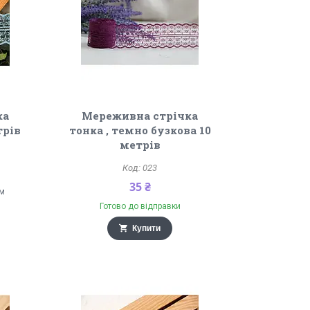
ка
Мереживна стрічка
трів
тонка , темно бузкова 10
метрів
023
35 ₴
ом
Готово до відправки
Купити