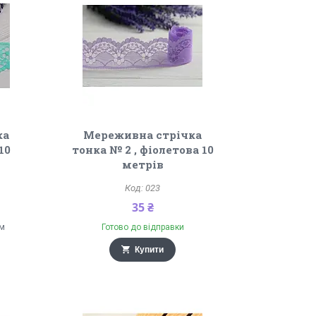
ка
Мереживна стрічка
10
тонка № 2 , фіолетова 10
метрів
023
35 ₴
ом
Готово до відправки
Купити