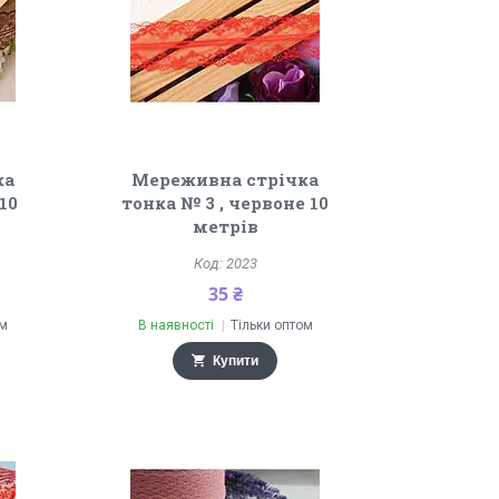
ка
Мереживна стрічка
10
тонка № 3 , червоне 10
метрів
2023
35 ₴
ом
В наявності
Тільки оптом
Купити