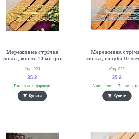
Мереживна стрічка
Мереживна стріч
тонка , жовта 10 метрів
тонка , голуба 10 ме
023
023
35 ₴
35 ₴
Готово до відправки
В наявності
Тільки опт
Купити
Купити