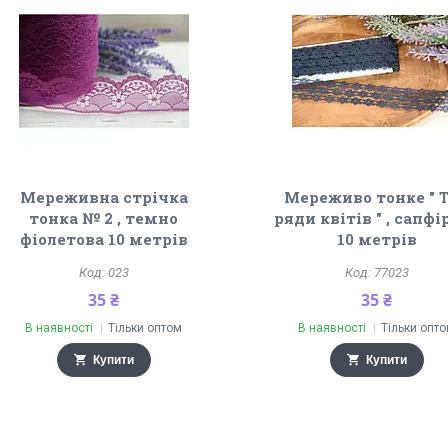
Мереживна стрічка
Мереживо тонке " 
тонка № 2 , темно
ряди квітів " , сапфі
фіолетова 10 метрів
10 метрів
023
77023
35 ₴
35 ₴
В наявності
Тільки оптом
В наявності
Тільки опт
Купити
Купити