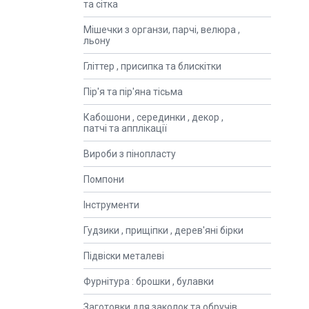
та сітка
Мішечки з органзи, парчі, велюра ,
льону
Гліттер , присипка та блискітки
Пір'я та пір'яна тісьма
Кабошони , серединки , декор ,
патчі та апплікації
Вироби з пінопласту
Помпони
Інструменти
Гудзики , прищіпки , дерев'яні бірки
Підвіски металеві
Фурнітура : брошки , булавки
Заготовки для заколок та обручів