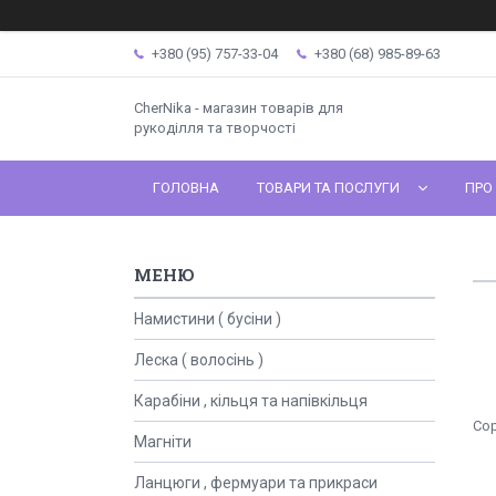
+380 (95) 757-33-04
+380 (68) 985-89-63
CherNika - магазин товарів для
рукоділля та творчості
ГОЛОВНА
ТОВАРИ ТА ПОСЛУГИ
ПРО
Намистини ( бусіни )
Леска ( волосінь )
Карабіни , кільця та напівкільця
Магніти
Ланцюги , фермуари та прикраси