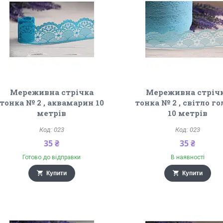
Мереживна стрічка
Мереживна стріч
тонка № 2 , аквамарин 10
тонка № 2 , світло г
метрів
10 метрів
023
023
35 ₴
35 ₴
Готово до відправки
В наявності
Купити
Купити