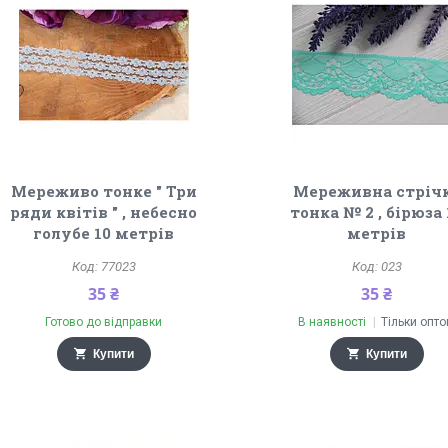
Мереживо тонке " Три
Мереживна стріч
ряди квітів " , небесно
тонка № 2 , бірюза 
голубе 10 метрів
метрів
77023
023
35 ₴
35 ₴
Готово до відправки
В наявності
Тільки опт
Купити
Купити