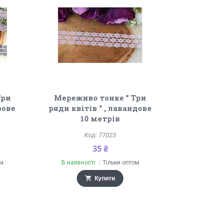
Три
Мереживо тонке " Три
рове
ряди квітів " , лавандове
10 метрів
77023
35 ₴
ом
В наявності
Тільки оптом
Купити