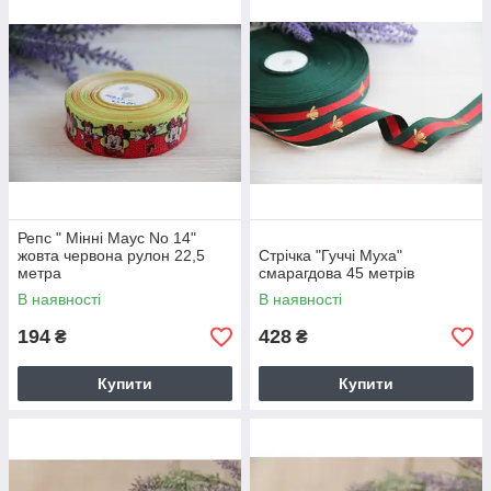
Репс " Мінні Маус No 14"
жовта червона рулон 22,5
Стрічка "Гуччі Муха"
метра
смарагдова 45 метрів
В наявності
В наявності
194
428
₴
₴
Купити
Купити