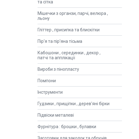
та сітка
Мішечки з органзи, парчі, велюра ,
льону
Гліттер , присипка та блискітки
Пір'я та пір'яна тісьма
Кабошони , серединки , декор ,
патчі та апплікації
Вироби з пінопласту
Помпони
Інструменти
Гудзики , прищіпки , дерев'яні бірки
Підвіски металеві
Фурнітура : брошки , булавки
Заготовки для заколок та обручів