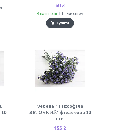
60 ₴
ом
В наявності
Тільки оптом
Купити
а
Зелень " Гіпсофіла
 10
ВЕТОЧКИЙ" фіолетова 10
шт.
155 ₴