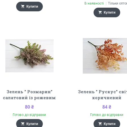
В наявності
Тільки опт
Купити
Купити
Зелень " Розмарин"
Зелень " Рускус" сві
салатовий із рожевим
коричневий
80 ₴
84 ₴
Готово до відправки
Готово до відправки
Купити
Купити