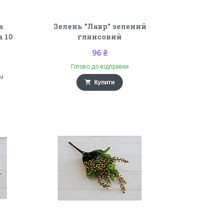
а
Зелень "Лавр" зелений
 10
глянсовий
96 ₴
Готово до відправки
ом
Купити