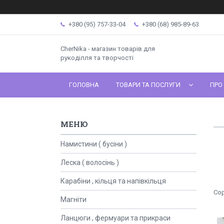
+380 (95) 757-33-04
+380 (68) 985-89-63
CherNika - магазин товарів для
рукоділля та творчості
ГОЛОВНА
ТОВАРИ ТА ПОСЛУГИ
ПРО
Намистини ( бусіни )
Леска ( волосінь )
Карабіни , кільця та напівкільця
Магніти
Ланцюги , фермуари та прикраси