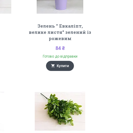
Зелень " Евкаліпт,
велике листя" зелений із
рожевим
84 ₴
Готово до відправки
Купити