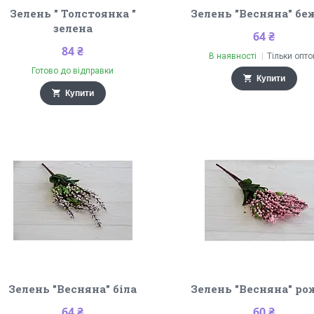
Зелень " Толстоянка "
Зелень "Весняна" бе
зелена
64 ₴
84 ₴
В наявності
Тільки опт
Готово до відправки
Купити
Купити
Зелень "Весняна" біла
Зелень "Весняна" ро
64 ₴
60 ₴