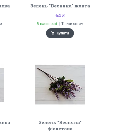
жева
Зелень "Весняна" жовта
64 ₴
ом
В наявності
Тільки оптом
Купити
жева
Зелень "Весняна"
фіолетова