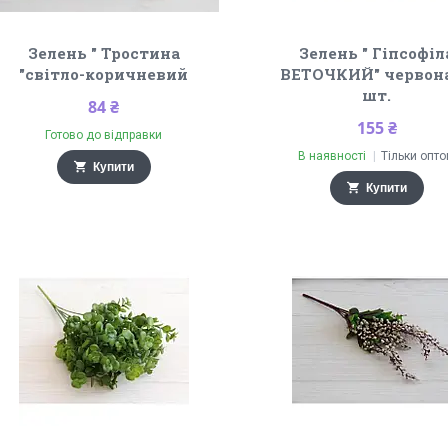
Зелень " Тростина
Зелень " Гіпсофіл
"світло-коричневий
ВЕТОЧКИЙ" червона
шт.
84 ₴
155 ₴
Готово до відправки
В наявності
Тільки опт
Купити
Купити