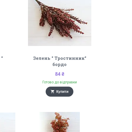
 "
Зелень " Тростинник"
бордо
84 ₴
Готово до відправки
Купити