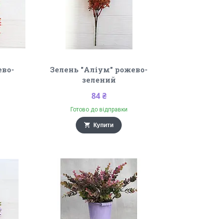
ево-
Зелень "Аліум" рожево-
зелений
84 ₴
Готово до відправки
Купити