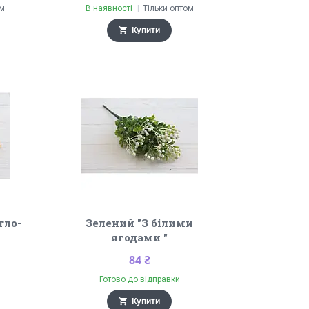
ом
В наявності
Тільки оптом
Купити
тло-
Зелений "З білими
ягодами "
84 ₴
Готово до відправки
Купити