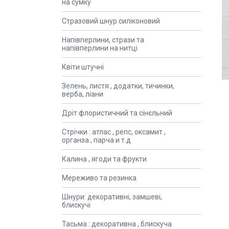
на сумку
Стразовий шнур силіконовий
Напівперлини, стрази та
напівперлини на нитці
Квіти штучні
Зелень, листя , додатки, тичинки,
верба, ліани
Дріт флористичний та сінєльний
Стрічки : атлас , репс, оксамит ,
органза , парча и т.д
Калина , ягоди та фрукти
Мереживо та резинка
Шнури: декоративні, замшеві,
блискучі
Тасьма : декоративна , блискуча