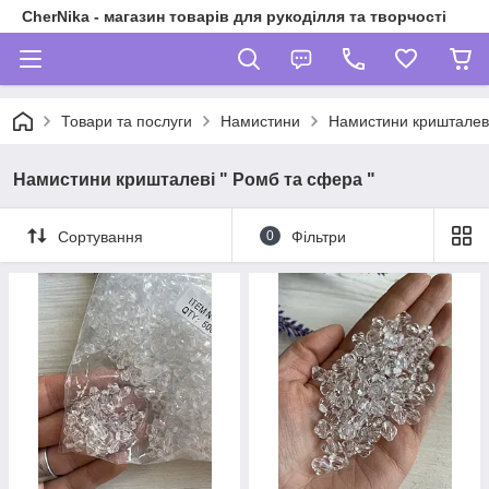
CherNika - магазин товарів для рукоділля та творчості
Товари та послуги
Намистини
Намистини кришталеві
Намистини кришталеві " Ромб та сфера "
Сортування
0
Фільтри