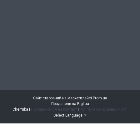
Сайт створений на маркетплейсі
Prom.ua
Продавець на Bigl.ua
CherNika |
Поскаржитися на контент
|
Політика конфіденційності
Select Language
▼