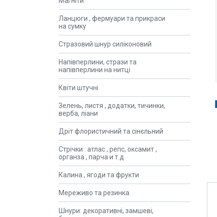
Магніти
Ланцюги , фермуари та прикраси
на сумку
Стразовий шнур силіконовий
Напівперлини, стрази та
напівперлини на нитці
Квіти штучні
Зелень, листя , додатки, тичинки,
верба, ліани
Дріт флористичний та сінєльний
Стрічки : атлас , репс, оксамит ,
органза , парча и т.д
Калина , ягоди та фрукти
Мереживо та резинка
Шнури: декоративні, замшеві,