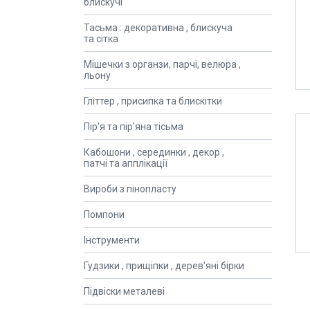
блискучі
Тасьма : декоративна , блискуча
та сітка
Мішечки з органзи, парчі, велюра ,
льону
Гліттер , присипка та блискітки
Пір'я та пір'яна тісьма
Кабошони , серединки , декор ,
патчі та апплікації
Вироби з пінопласту
Помпони
Інструменти
Гудзики , прищіпки , дерев'яні бірки
Підвіски металеві