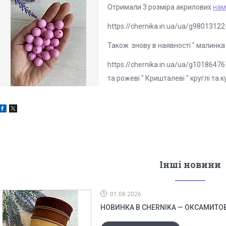
Отримали 3 розміра акрилових
нам
https://chernika.in.ua/ua/g98013122-
Також знову в наявності " малинка 
https://chernika.in.ua/ua/g1018647
та рожеві " Кришталеві " круглі та ку
Інші новини
01.08.2026
НОВИНКА В CHERNIKA — ОКСАМИТОВІ