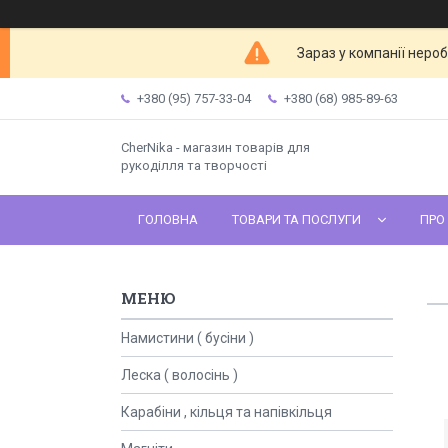
Зараз у компанії неро
+380 (95) 757-33-04
+380 (68) 985-89-63
CherNika - магазин товарів для
рукоділля та творчості
ГОЛОВНА
ТОВАРИ ТА ПОСЛУГИ
ПРО
Намистини ( бусіни )
Леска ( волосінь )
Карабіни , кільця та напівкільця