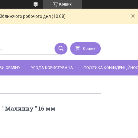
Кошик
айближчого робочого дня (10.08).
Кошик
ВИ ОБМІНУ
УГОДА КОРИСТУВАЧА
ПОЛІТИКА КОНФІДЕНЦІЙНОС
" Малинку " 16 мм