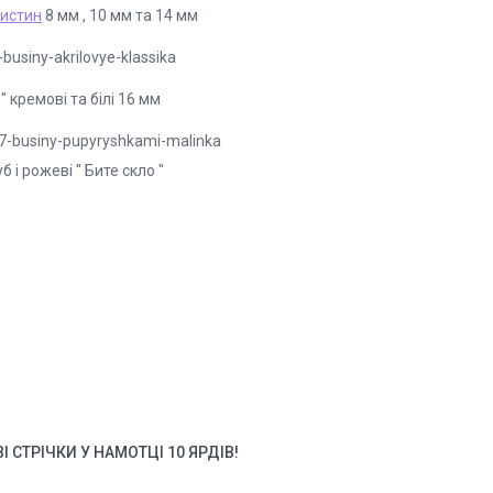
истин
8 мм , 10 мм та 14 мм
businy-akrilovye-klassika
" кремові та білі 16 мм
67-businy-pupyryshkami-malinka
б і рожеві " Бите скло "
 СТРІЧКИ У НАМОТЦІ 10 ЯРДІВ!