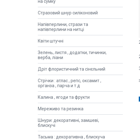
на сумку
Стразовий шнур силіконовий
Напівперлини, стрази та
напівперлини на нитці
Квіти штучні
Зелень, листя , додатки, тичинки,
верба, ліани
Дріт флористичний та сінєльний
Стрічки : атлас , репс, оксамит ,
органза , парча и т.д
Калина , ягоди та фрукти
Мереживо та резинка
Шнури: декоративні, замшеві,
блискучі
Тасьма : декоративна , блискуча