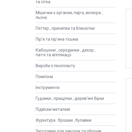
та сітка
Мішечки з органзи, парчі, велюра ,
льону
Гліттер , присипка та блискітки
Пір'я та пір'яна тісьма
Кабошони , серединки , декор ,
патчі та апплікації
Вироби з пінопласту
Помпони
Інструменти
Гудзики , прищіпки , дерев'яні бірки
Підвіски металеві
Фурнітура : брошки , булавки
Заготовки для заколок та обручів