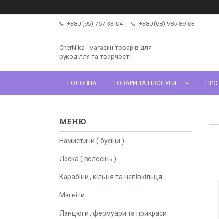
+380 (95) 757-33-04
+380 (68) 985-89-63
CherNika - магазин товарів для
рукоділля та творчості
ГОЛОВНА
ТОВАРИ ТА ПОСЛУГИ
ПРО
Намистини ( бусіни )
Леска ( волосінь )
Карабіни , кільця та напівкільця
Магніти
Ланцюги , фермуари та прикраси