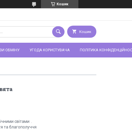
Кошик
Кошик
ВИ ОБМІНУ
УГОДА КОРИСТУВАЧА
ПОЛІТИКА КОНФІДЕНЦІЙНОС
свята
річними світами .
тя та благополуччя