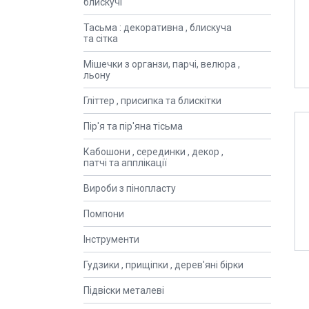
блискучі
Тасьма : декоративна , блискуча
та сітка
Мішечки з органзи, парчі, велюра ,
льону
Гліттер , присипка та блискітки
Пір'я та пір'яна тісьма
Кабошони , серединки , декор ,
патчі та апплікації
Вироби з пінопласту
Помпони
Інструменти
Гудзики , прищіпки , дерев'яні бірки
Підвіски металеві