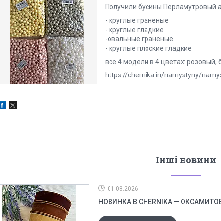
Получили бусины Перламутровый а
- круглые граненые
- круглые гладкие
-овальные граненые
- круглые плоские гладкие
все 4 модели в 4 цветах: розовый,
https://chernika.in/namystyny/namys
Інші новини
01.08.2026
НОВИНКА В CHERNIKA — ОКСАМИТОВІ