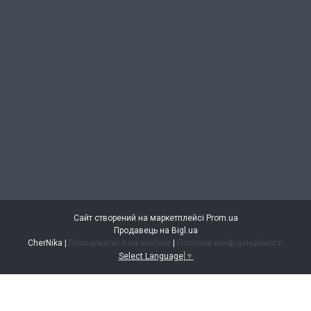
Сайт створений на маркетплейсі
Prom.ua
Продавець на Bigl.ua
CherNika |
Поскаржитися на контент
|
Політика конфіденційності
Select Language
▼