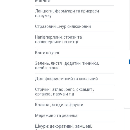
Магніти
Ланцюги , фермуари та прикраси
на сумку
Стразовий шнур силіконовий
Напівперлини, стрази та
напівперлини на нитці
Квіти штучні
Зелень, листя , додатки, тичинки,
верба, ліани
Дріт флористичний та сінєльний
Стрічки : атлас , репс, оксамит ,
органза , парча и т.д
Калина , ягоди та фрукти
Мереживо та резинка
Шнури: декоративні, замшеві,