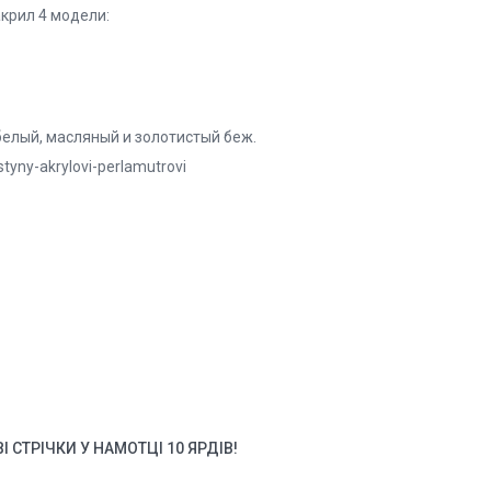
крил 4 модели:
 белый, масляный и золотистый беж.
tyny-akrylovi-perlamutrovi
 СТРІЧКИ У НАМОТЦІ 10 ЯРДІВ!