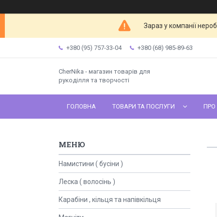
Зараз у компанії неро
+380 (95) 757-33-04
+380 (68) 985-89-63
CherNika - магазин товарів для
рукоділля та творчості
ГОЛОВНА
ТОВАРИ ТА ПОСЛУГИ
ПРО
Намистини ( бусіни )
Леска ( волосінь )
Карабіни , кільця та напівкільця