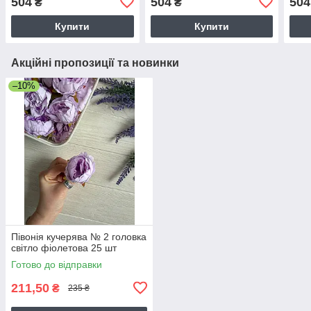
504
504
504
₴
₴
Купити
Купити
Акційні пропозиції та новинки
–10%
Півонія кучерява № 2 головка
світло фіолетова 25 шт
Готово до відправки
211,50
₴
235 ₴