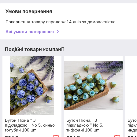
Умови повернення
Повернення товару впродовж 14 днів за домовленістю
Всі умови повернення
Подібні товари компанії
Бутон Піона " З
Бутон Піона " З
Буто
підкладкою " No 5, синьо
підкладкою " No 5,
підк
голубий 100 шт
тиффані 100 шт
инди