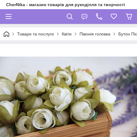
CherNika - магазин товарів для рукоділля та творчості
Товари та послуги
Квіти
Півонія головка
Бутон Пі