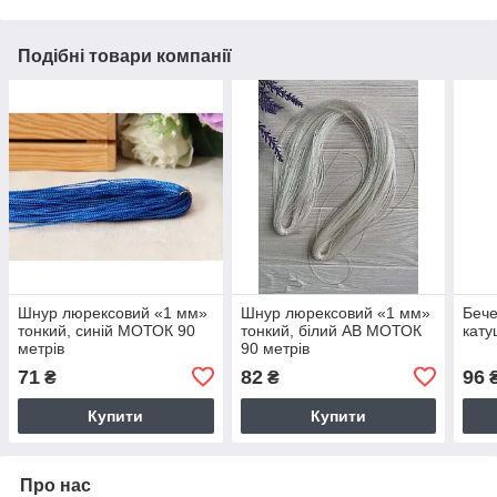
Подібні товари компанії
Шнур люрексовий «1 мм»
Шнур люрексовий «1 мм»
Бече
тонкий, синій МОТОК 90
тонкий, білий АВ МОТОК
кату
метрів
90 метрів
71
82
96
₴
₴
Купити
Купити
Про нас