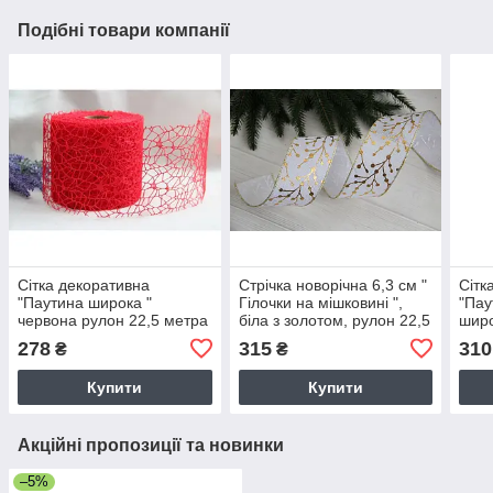
Подібні товари компанії
Сітка декоративна
Стрічка новорічна 6,3 см "
Сітк
"Паутина широка "
Гілочки на мішковині ",
"Пау
червона рулон 22,5 метра
біла з золотом, рулон 22,5
широ
метрів
22,5
278
315
310
₴
₴
Купити
Купити
Акційні пропозиції та новинки
–5%