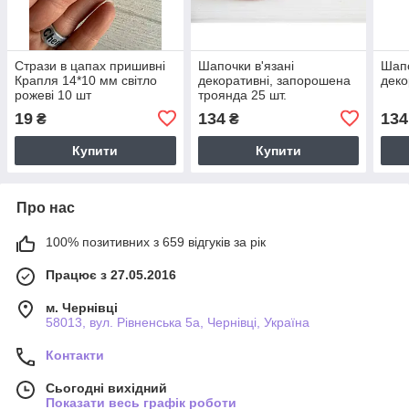
Стрази в цапах пришивні
Шапочки в'язані
Шапо
Крапля 14*10 мм світло
декоративні, запорошена
деко
рожеві 10 шт
троянда 25 шт.
19
134
134
₴
₴
Купити
Купити
Про нас
100% позитивних з 659 відгуків за рік
Працює з 27.05.2016
м. Чернівці
58013, вул. Рівненська 5а, Чернівці, Україна
Контакти
Сьогодні вихідний
Показати весь графік роботи