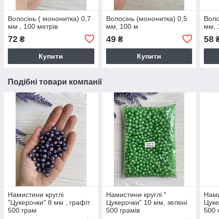
Волосінь ( мононитка) 0,7
Волосінь (мононитка) 0,5
Воло
мм , 100 метрів
мм, 100 м
мм, 
72
49
58
₴
₴
Купити
Купити
Подібні товари компанії
Намистини круглі
Намистини круглі "
Нами
"Цукерочки" 8 мм , графіт
Цукерочки" 10 мм, зелені
Цуке
500 грам
500 грамів
500 