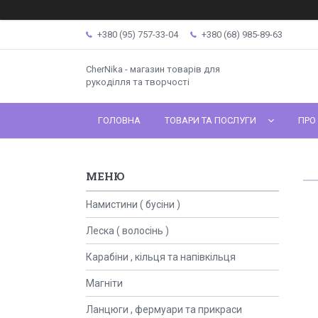
+380 (95) 757-33-04
+380 (68) 985-89-63
CherNika - магазин товарів для
рукоділля та творчості
ГОЛОВНА
ТОВАРИ ТА ПОСЛУГИ
ПРО
Намистини ( бусіни )
Леска ( волосінь )
Карабіни , кільця та напівкільця
Магніти
Ланцюги , фермуари та прикраси