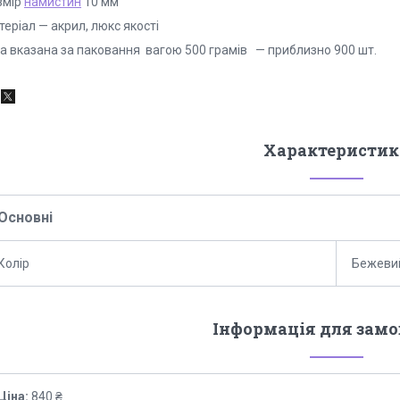
змір
намистин
10 мм
еріал — акрил, люкс якості
на вказана за паковання вагою 500 грамів — приблизно 900 шт.
Характеристик
Основні
Колір
Бежеви
Інформація для зам
Ціна:
840 ₴