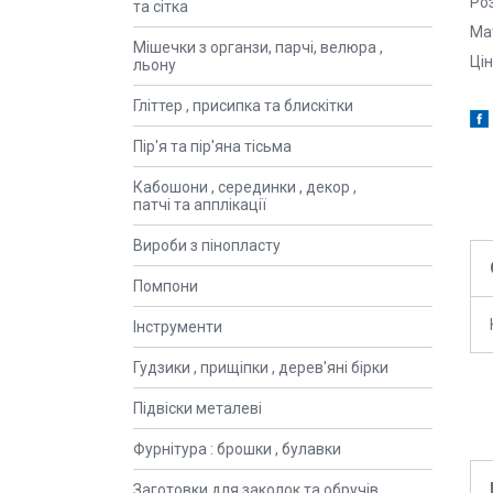
Ро
та сітка
Мат
Мішечки з органзи, парчі, велюра ,
Ці
льону
Гліттер , присипка та блискітки
Пір'я та пір'яна тісьма
Кабошони , серединки , декор ,
патчі та апплікації
Вироби з пінопласту
Помпони
Інструменти
Гудзики , прищіпки , дерев'яні бірки
Підвіски металеві
Фурнітура : брошки , булавки
Заготовки для заколок та обручів