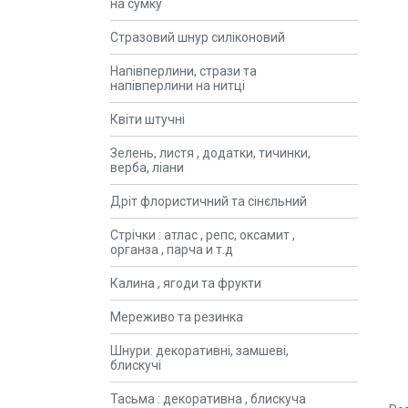
на сумку
Стразовий шнур силіконовий
Напівперлини, стрази та
напівперлини на нитці
Квіти штучні
Зелень, листя , додатки, тичинки,
верба, ліани
Дріт флористичний та сінєльний
Стрічки : атлас , репс, оксамит ,
органза , парча и т.д
Калина , ягоди та фрукти
Мереживо та резинка
Шнури: декоративні, замшеві,
блискучі
Тасьма : декоративна , блискуча