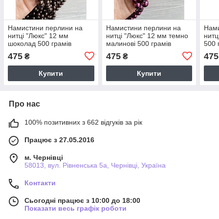
Намистини перлини на
Намистини перлини на
Нами
нитці "Люкс" 12 мм
нитці "Люкс" 12 мм темно
нитц
шоколад 500 грамів
малинові 500 грамів
500 
475
475
475
₴
₴
Купити
Купити
Про нас
100% позитивних з 662 відгуків за рік
Працює з 27.05.2016
м. Чернівці
58013, вул. Рівненська 5а, Чернівці, Україна
Контакти
Сьогодні працює з 10:00 до 18:00
Показати весь графік роботи