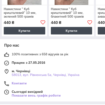
Намистини " Куб
Намистини " Куб
Нами
кришталевий" 10 мм,
кришталевий" 10 мм,
криш
зелений 500 грамів
блакитний 500 грамів
аква
440
440
440
₴
₴
Купити
Купити
Про нас
100% позитивних з 658 відгуків за рік
Працює з 27.05.2016
м. Чернівці
58013, вул. Рівненська 5а, Чернівці, Україна
Контакти
Сьогодні вихідний
Показати весь графік роботи