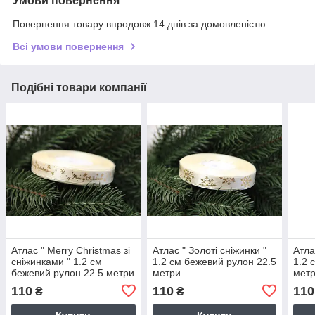
Умови повернення
Повернення товару впродовж 14 днів за домовленістю
Всі умови повернення
Подібні товари компанії
Атлас " Merry Christmas зі
Атлас " Золоті сніжинки "
Атла
сніжинками " 1.2 см
1.2 см бежевий рулон 22.5
1.2 
бежевий рулон 22.5 метри
метри
мет
110
110
110
₴
₴