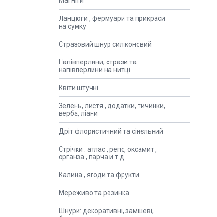
Магніти
Ланцюги , фермуари та прикраси
на сумку
Стразовий шнур силіконовий
Напівперлини, стрази та
напівперлини на нитці
Квіти штучні
Зелень, листя , додатки, тичинки,
верба, ліани
Дріт флористичний та сінєльний
Стрічки : атлас , репс, оксамит ,
органза , парча и т.д
Калина , ягоди та фрукти
Мереживо та резинка
Шнури: декоративні, замшеві,