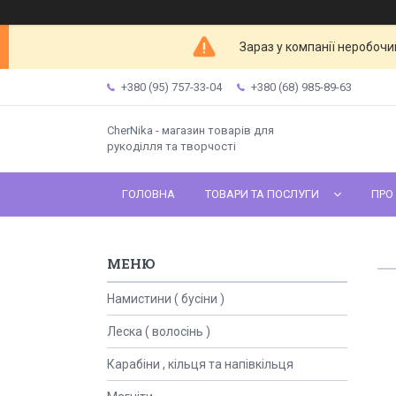
Зараз у компанії неробочи
+380 (95) 757-33-04
+380 (68) 985-89-63
CherNika - магазин товарів для
рукоділля та творчості
ГОЛОВНА
ТОВАРИ ТА ПОСЛУГИ
ПРО
Намистини ( бусіни )
Леска ( волосінь )
Карабіни , кільця та напівкільця