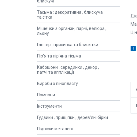
блискучі
Тасьма : декоративна , блискуча
Ді
та сітка
Мат
Мішечки з органзи, парчі, велюра ,
Цін
льону
Гліттер , присипка та блискітки
Пір'я та пір'яна тісьма
Кабошони , серединки , декор ,
патчі та апплікації
Вироби з пінопласту
Помпони
Інструменти
Гудзики , прищіпки , дерев'яні бірки
Підвіски металеві