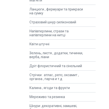
Магніти
Ланцюги , фермуари та прикраси
на сумку
Стразовий шнур силіконовий
Напівперлини, стрази та
напівперлини на нитці
Квіти штучні
Зелень, листя , додатки, тичинки,
верба, ліани
Дріт флористичний та сінєльний
Стрічки : атлас , репс, оксамит ,
органза , парча и т.д
Калина , ягоди та фрукти
Мереживо та резинка
Шнури: декоративні, замшеві,