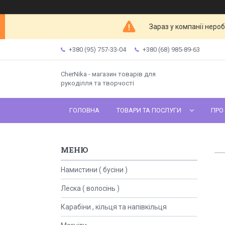
Зараз у компанії неро
+380 (95) 757-33-04
+380 (68) 985-89-63
CherNika - магазин товарів для
рукоділля та творчості
ГОЛОВНА
ТОВАРИ ТА ПОСЛУГИ
ПРО
Намистини ( бусіни )
Леска ( волосінь )
Карабіни , кільця та напівкільця