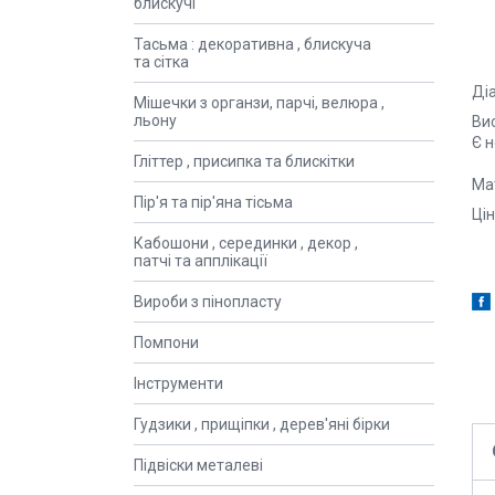
блискучі
Тасьма : декоративна , блискуча
та сітка
Діа
Мішечки з органзи, парчі, велюра ,
льону
Вис
Є н
Гліттер , присипка та блискітки
Мат
Пір'я та пір'яна тісьма
Цін
Кабошони , серединки , декор ,
патчі та апплікації
Вироби з пінопласту
Помпони
Інструменти
Гудзики , прищіпки , дерев'яні бірки
Підвіски металеві