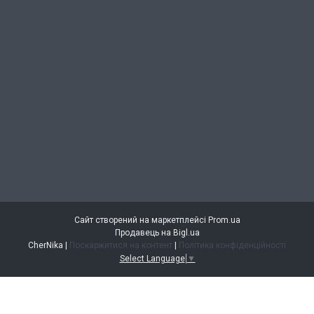
Сайт створений на маркетплейсі
Prom.ua
Продавець на Bigl.ua
CherNika |
Поскаржитися на контент
|
Політика конфіденційності
Select Language
▼