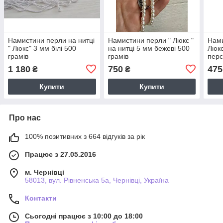
Намистини перли на нитці
Намистини перли " Люкс "
Нами
" Люкс" 3 мм білі 500
на нитці 5 мм бежеві 500
Люкс
грамів
грамів
перс
гра
1 180
750
475
₴
₴
Купити
Купити
Про нас
100% позитивних з 664 відгуків за рік
Працює з 27.05.2016
м. Чернівці
58013, вул. Рівненська 5а, Чернівці, Україна
Контакти
Сьогодні працює з 10:00 до 18:00