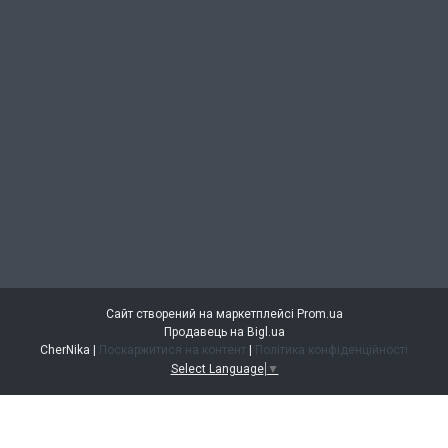
Сайт створений на маркетплейсі
Prom.ua
Продавець на Bigl.ua
CherNika |
Поскаржитися на контент
|
Політика конфіденційності
Select Language
▼