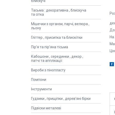
блискучі
Тасьма : декоративна , блискуча
Ро
та сітка
де
Мішечки з органзи, парчі, велюра ,
льону
До
На
Гліттер , присипка та блискітки
Ма
Пір'я та пір'яна тісьма
Ці
Кабошони , серединки , декор ,
патчі та апплікації
Вироби з пінопласту
Помпони
Інструменти
Гудзики , прищіпки , дерев'яні бірки
Підвіски металеві