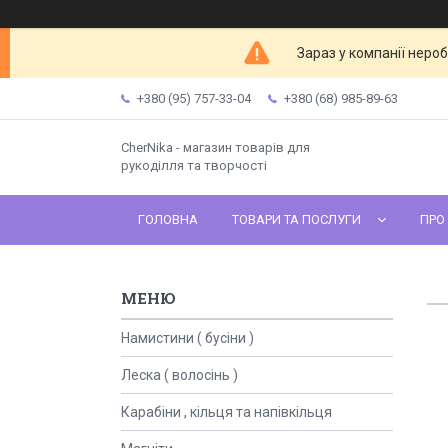
Зараз у компанії неро
+380 (95) 757-33-04
+380 (68) 985-89-63
CherNika - магазин товарів для
рукоділля та творчості
ГОЛОВНА
ТОВАРИ ТА ПОСЛУГИ
ПРО
Намистини ( бусіни )
Леска ( волосінь )
Карабіни , кільця та напівкільця