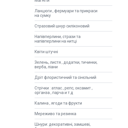
Магніти
Ланцюги , фермуари та прикраси
на сумку
Стразовий шнур силіконовий
Напівперлини, стрази та
напівперлини на нитці
Квіти штучні
Зелень, листя , додатки, тичинки,
верба, ліани
Дріт флористичний та сінєльний
Стрічки : атлас , репс, оксамит ,
органза , парча и т.д
Калина , ягоди та фрукти
Мереживо та резинка
Шнури: декоративні, замшеві,