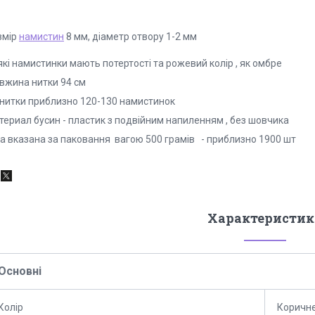
змір
намистин
8 мм, діаметр отвору 1-2 мм
які намистинки мають потертості та рожевий колір , як омбре
вжина нитки 94 см
 нитки приблизно 120-130 намистинок
териал бусин - пластик з подвійним напиленням , без шовчика
на вказана за паковання вагою 500 грамів - приблизно 1900 шт
Характеристик
Основні
Колір
Коричн