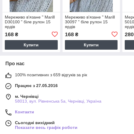
Мереживо в'язане " Marill
Мереживо в'язане " Marill
Мере
D30100 " біле рулон 15
30097 " біле рулон 15
5010
ярдів
ярдів
ярді
168
168
280
₴
₴
Купити
Купити
Про нас
100% позитивних з 659 відгуків за рік
Працює з 27.05.2016
м. Чернівці
58013, вул. Рівненська 5а, Чернівці, Україна
Контакти
Сьогодні вихідний
Показати весь графік роботи