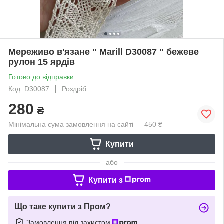
Мереживо в'язане " Marill D30087 " бежеве
рулон 15 ярдів
Готово до відправки
Код: D30087
Роздріб
280
₴
Мінімальна сума замовлення на сайті — 450 ₴
Купити
або
Купити з
Що таке купити з Пром?
Замовлення під захистом