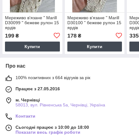
Мереживо в'язане " Marill
Мереживо в'язане " Marill
Мере
D30099 " бежеве рулон 15
D30100 " бежеве рулон 15
D300
ярдів
ярдів
ярді
199
178
335
₴
₴
Купити
Купити
Про нас
100% позитивних з 664 відгуків за рік
Працює з 27.05.2016
м. Чернівці
58013, вул. Рівненська 5а, Чернівці, Україна
Контакти
Сьогодні працює з 10:00 до 18:00
Показати весь графік роботи