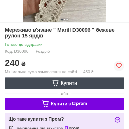
Мереживо в'язане " Marill D30096 " бежеве
рулон 15 ярдів
Готово до відправки
Код: D30096
Роздріб
240
₴
Мінімальна сума замовлення на сайті — 450 ₴
Купити
або
Купити з
Що таке купити з Пром?
Замовлення під захистом