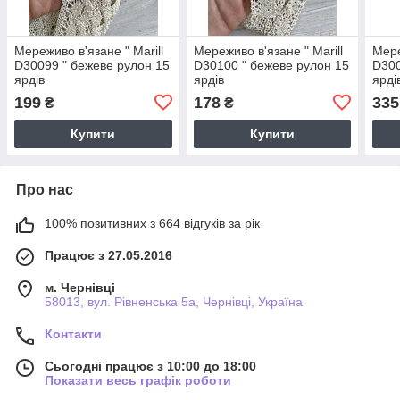
Мереживо в'язане " Marill
Мереживо в'язане " Marill
Мере
D30099 " бежеве рулон 15
D30100 " бежеве рулон 15
D300
ярдів
ярдів
ярді
199
178
335
₴
₴
Купити
Купити
Про нас
100% позитивних з 664 відгуків за рік
Працює з 27.05.2016
м. Чернівці
58013, вул. Рівненська 5а, Чернівці, Україна
Контакти
Сьогодні працює з 10:00 до 18:00
Показати весь графік роботи