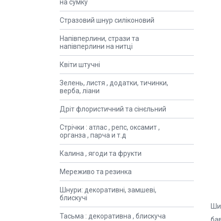
на сумку
Стразовий шнур силіконовий
Напівперлини, стрази та
напівперлини на нитці
Квіти штучні
Зелень, листя , додатки, тичинки,
верба, ліани
Дріт флористичний та сінєльний
Стрічки : атлас , репс, оксамит ,
органза , парча и т.д
Калина , ягоди та фрукти
Мереживо та резинка
Шнури: декоративні, замшеві,
блискучі
Ши
Тасьма : декоративна , блискуча
ба