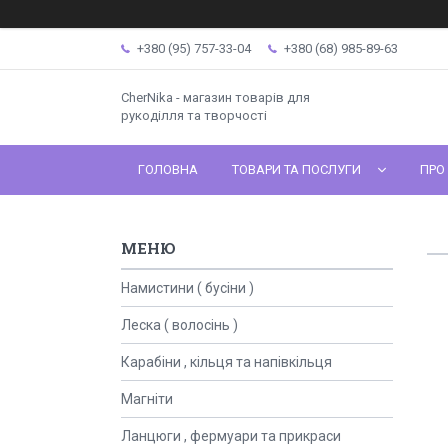
+380 (95) 757-33-04
+380 (68) 985-89-63
CherNika - магазин товарів для
рукоділля та творчості
ГОЛОВНА
ТОВАРИ ТА ПОСЛУГИ
ПРО
Намистини ( бусіни )
Леска ( волосінь )
Карабіни , кільця та напівкільця
Магніти
Ланцюги , фермуари та прикраси