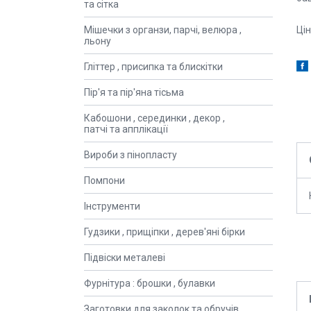
та сітка
Цін
Мішечки з органзи, парчі, велюра ,
льону
Гліттер , присипка та блискітки
Пір'я та пір'яна тісьма
Кабошони , серединки , декор ,
патчі та апплікації
Вироби з пінопласту
Помпони
Інструменти
Гудзики , прищіпки , дерев'яні бірки
Підвіски металеві
Фурнітура : брошки , булавки
Заготовки для заколок та обручів