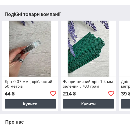
Подібні товари компанії
Дріт 0.37 мм , сріблястий
Флористичний дріт 1.4 мм
Дріт
50 метрів
зелений , 700 грам
метр
44
214
39
₴
₴
Купити
Купити
Про нас