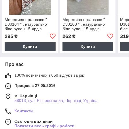
Мереживо органзове "
Мереживо органзове "
Мере
D30104 " , натурально
D30108 " , натурально
D301
біле рулон 15 ярдів
біле рулон 15 ярдів
біле
295
262
319
₴
₴
Купити
Купити
Про нас
100% позитивних з 658 відгуків за рік
Працює з 27.05.2016
м. Чернівці
58013, вул. Рівненська 5а, Чернівці, Україна
Контакти
Сьогодні вихідний
Показати весь графік роботи