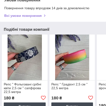
Умови повернення
Повернення товару впродовж 14 днів за домовленістю
Всі умови повернення
Подібні товари компанії
Репс " Фольговані срібні
Репс " Градієнт 2,5 см "
Репс
квіти 2,5 см " сапфірова
22,5 метра
зіро
22,5 метра
180
180
₴
₴
180