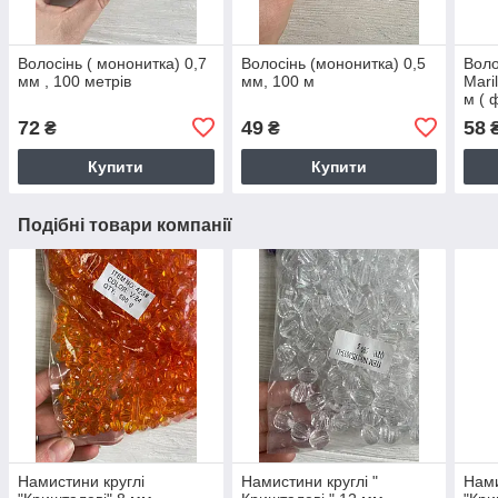
Волосінь ( мононитка) 0,7
Волосінь (мононитка) 0,5
Воло
мм , 100 метрів
мм, 100 м
Mari
м ( 
72
49
58
₴
₴
Купити
Купити
Подібні товари компанії
Намистини круглі
Намистини круглі "
Нами