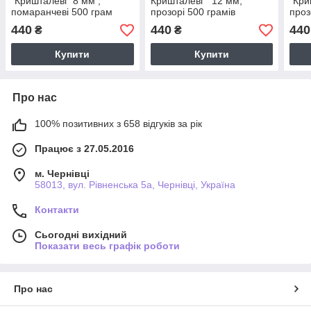
"Кришталеві" 8 мм ,
Кришталеві " 12 мм,
"Кри
помаранчеві 500 грам
прозорі 500 грамів
проз
440
440
440
₴
₴
Купити
Купити
Про нас
100% позитивних з 658 відгуків за рік
Працює з 27.05.2016
м. Чернівці
58013, вул. Рівненська 5а, Чернівці, Україна
Контакти
Сьогодні вихідний
Показати весь графік роботи
Про нас