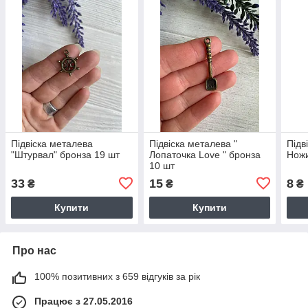
Підвіска металева
Підвіска металева "
Підв
"Штурвал" бронза 19 шт
Лопаточка Love " бронза
Ножи
10 шт
33
15
8
₴
₴
₴
Купити
Купити
Про нас
100% позитивних з 659 відгуків за рік
Працює з 27.05.2016