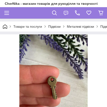
CherNika - магазин товарів для рукоділля та творчості
Товари та послуги
Підвіски
Металеві підвіски
Підв