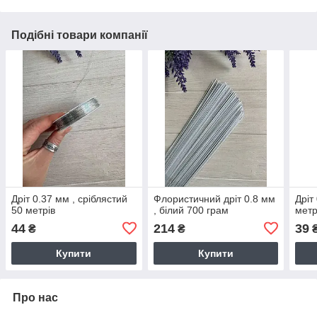
Подібні товари компанії
Дріт 0.37 мм , сріблястий
Флористичний дріт 0.8 мм
Дріт
50 метрів
, білий 700 грам
метр
44
214
39
₴
₴
Купити
Купити
Про нас