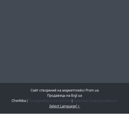
Сайт створений на маркетплейсі
Prom.ua
Продавець на Bigl.ua
CherNika |
Поскаржитися на контент
|
Політика конфіденційності
Select Language
▼