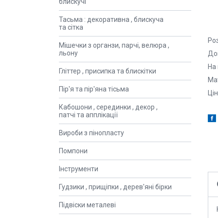
блискучі
Тасьма : декоративна , блискуча
та сітка
Ро
Мішечки з органзи, парчі, велюра ,
льону
До
На
Гліттер , присипка та блискітки
Ма
Пір'я та пір'яна тісьма
Цін
Кабошони , серединки , декор ,
патчі та апплікації
Вироби з пінопласту
Помпони
Інструменти
Гудзики , прищіпки , дерев'яні бірки
Підвіски металеві