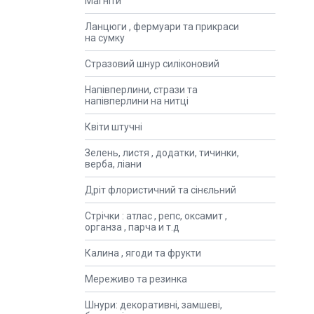
Магніти
Ланцюги , фермуари та прикраси
на сумку
Стразовий шнур силіконовий
Напівперлини, стрази та
напівперлини на нитці
Квіти штучні
Зелень, листя , додатки, тичинки,
верба, ліани
Дріт флористичний та сінєльний
Стрічки : атлас , репс, оксамит ,
органза , парча и т.д
Калина , ягоди та фрукти
Мереживо та резинка
Шнури: декоративні, замшеві,