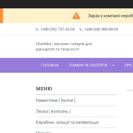
Зараз у компанії неро
+380 (95) 757-33-04
+380 (68) 985-89-63
CherNika - магазин товарів для
рукоділля та творчості
ГОЛОВНА
ТОВАРИ ТА ПОСЛУГИ
ПРО
Намистини ( бусіни )
Леска ( волосінь )
Карабіни , кільця та напівкільця