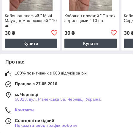
Кабошон плоский " Міккі
Кабошон плоский " Тік ток
Кабо
Маус , темно рожевий " 10
з крильцями " 10 шт
Серд
шт
30
30
30
₴
₴
Купити
Купити
Про нас
100% позитивних з 663 відгуків за рік
Працює з 27.05.2016
м. Чернівці
58013, вул. Рівненська 5а, Чернівці, Україна
Контакти
Сьогодні вихідний
Показати весь графік роботи