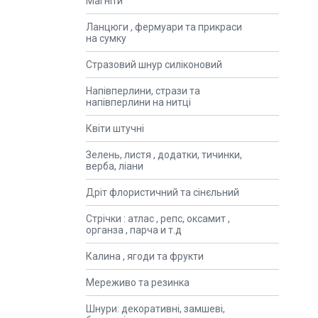
Магніти
Ланцюги , фермуари та прикраси
на сумку
Стразовий шнур силіконовий
Напівперлини, стрази та
напівперлини на нитці
Квіти штучні
Зелень, листя , додатки, тичинки,
верба, ліани
Дріт флористичний та сінєльний
Стрічки : атлас , репс, оксамит ,
органза , парча и т.д
Калина , ягоди та фрукти
Мереживо та резинка
Шнури: декоративні, замшеві,