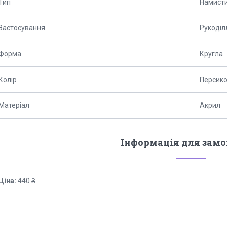
Тип
Намист
Застосування
Рукоділ
Форма
Кругла
Колір
Персик
Матеріал
Акрил
Інформація для зам
Ціна:
440 ₴