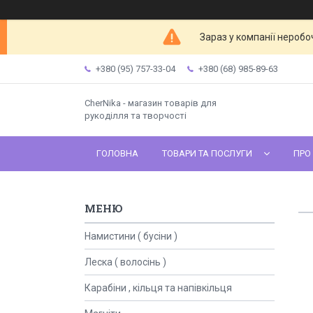
Зараз у компанії неробо
+380 (95) 757-33-04
+380 (68) 985-89-63
CherNika - магазин товарів для
рукоділля та творчості
ГОЛОВНА
ТОВАРИ ТА ПОСЛУГИ
ПРО
Намистини ( бусіни )
Леска ( волосінь )
Карабіни , кільця та напівкільця