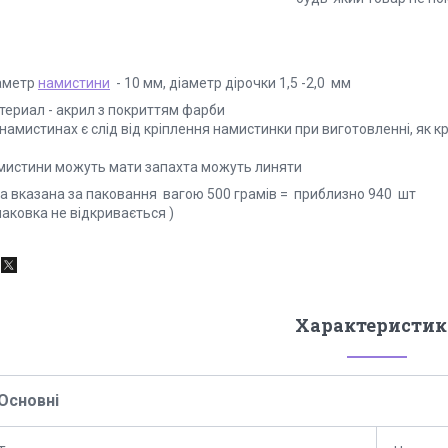
аметр
намистини
- 10 мм, діаметр дірочки 1,5 -2,0 мм
териал - акрил з покриттям фарби
намистинах є слід від кріплення намистинки при виготовленні, як к
мистини можуть мати запахта можуть линяти
на вказана за паковання вагою 500 грамів = приблизно 940 шт
паковка не відкривається )
Характеристик
Основні