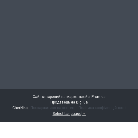
Сайт створений на маркетплейсі
Prom.ua
Продавець на Bigl.ua
CherNika |
Поскаржитися на контент
|
Політика конфіденційності
Select Language
▼