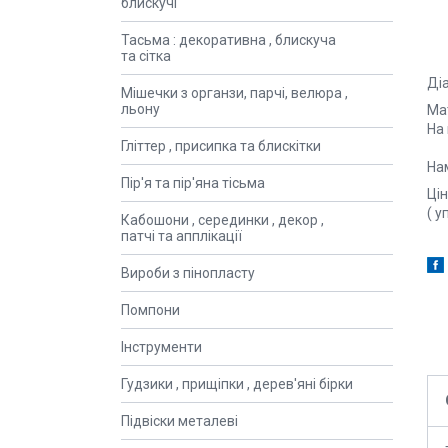
блискучі
Тасьма : декоративна , блискуча
та сітка
Ді
Мішечки з органзи, парчі, велюра ,
льону
Ма
На 
Гліттер , присипка та блискітки
На
Пір'я та пір'яна тісьма
Ці
( у
Кабошони , серединки , декор ,
патчі та апплікації
Вироби з пінопласту
Помпони
Інструменти
Гудзики , прищіпки , дерев'яні бірки
Підвіски металеві