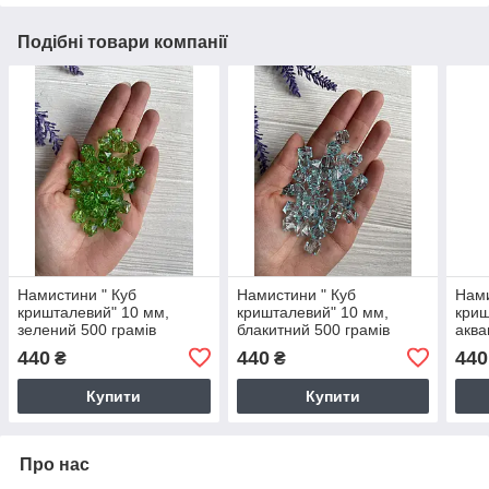
Подібні товари компанії
Намистини " Куб
Намистини " Куб
Нами
кришталевий" 10 мм,
кришталевий" 10 мм,
криш
зелений 500 грамів
блакитний 500 грамів
аква
440
440
440
₴
₴
Купити
Купити
Про нас