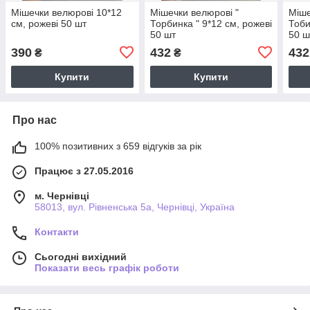
Мішечки велюрові 10*12
Мішечки велюрові "
Міше
см, рожеві 50 шт
Торбинка " 9*12 см, рожеві
Тоби
50 шт
50 ш
390
432
432
₴
₴
Купити
Купити
Про нас
100% позитивних з 659 відгуків за рік
Працює з 27.05.2016
м. Чернівці
58013, вул. Рівненська 5а, Чернівці, Україна
Контакти
Сьогодні вихідний
Показати весь графік роботи