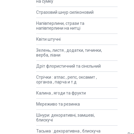
на сумку
Стразовий шнур силіконовий
Напівперлини, стрази та
напівперлини на нитці
Квіти штучні
Зелень, листя , додатки, тичинки,
верба, ліани
Дріт флористичний та сінєльний
Стрічки : атлас , репс, оксамит ,
органза , парча и т.д
Калина , ягоди та фрукти
Мереживо та резинка
Шнури: декоративні, замшеві,
блискучі
Тасьма : декоративна , блискуча