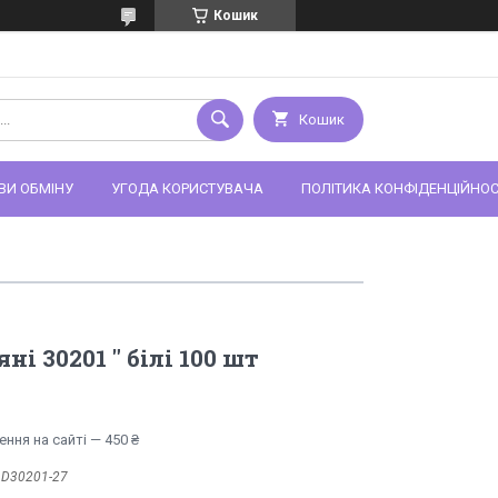
Кошик
Кошик
ВИ ОБМІНУ
УГОДА КОРИСТУВАЧА
ПОЛІТИКА КОНФІДЕНЦІЙНОС
яні 30201 " білі 100 шт
ння на сайті — 450 ₴
:
D30201-27