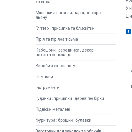
Ро
та сітка
У 
Мішечки з органзи, парчі, велюра ,
Ці
льону
Гліттер , присипка та блискітки
Пір'я та пір'яна тісьма
Кабошони , серединки , декор ,
патчі та апплікації
Вироби з пінопласту
Помпони
Інструменти
Гудзики , прищіпки , дерев'яні бірки
Підвіски металеві
Фурнітура : брошки , булавки
Заготовки для заколок та обручів