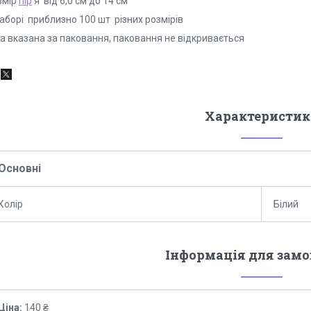
змір
пір
'я від 6,0 см до 14 см
наборі приблизно 100 шт різних розмірів
на вказана за паковання, паковання не відкривається
Характеристик
Основні
Колір
Білий
Інформація для зам
Ціна:
140 ₴