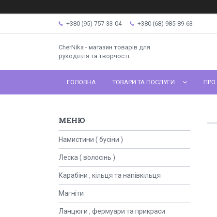
+380 (95) 757-33-04
+380 (68) 985-89-63
CherNika - магазин товарів для
рукоділля та творчості
ГОЛОВНА
ТОВАРИ ТА ПОСЛУГИ
ПРО
Намистини ( бусіни )
Леска ( волосінь )
Карабіни , кільця та напівкільця
Магніти
Ланцюги , фермуари та прикраси