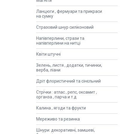
Магніти
Ланцюги , фермуари та прикраси
на сумку
Стразовий шнур силіконовий
Напівперлини, стрази та
напівперлини на нитці
Квіти штучні
Зелень, листя , додатки, тичинки,
верба, ліани
Дріт флористичний та сінєльний
Стрічки : атлас , репс, оксамит ,
органза , парча и т.д
Калина , ягоди та фрукти
Мереживо та резинка
Шнури: декоративні, замшеві,