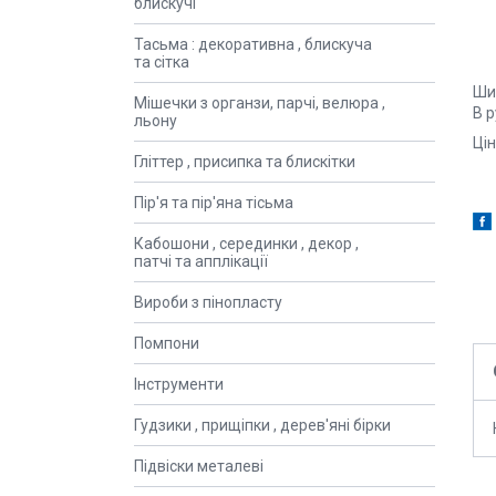
блискучі
Тасьма : декоративна , блискуча
та сітка
Ши
Мішечки з органзи, парчі, велюра ,
В р
льону
Цін
Гліттер , присипка та блискітки
Пір'я та пір'яна тісьма
Кабошони , серединки , декор ,
патчі та апплікації
Вироби з пінопласту
Помпони
Інструменти
Гудзики , прищіпки , дерев'яні бірки
Підвіски металеві