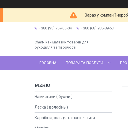
Зараз у компанії неро
+380 (95) 757-33-04
+380 (68) 985-89-63
CherNika - магазин товарів для
рукоділля та творчості
ГОЛОВНА
ТОВАРИ ТА ПОСЛУГИ
ПРО
Намистини ( бусіни )
Леска ( волосінь )
Карабіни , кільця та напівкільця