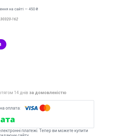
ння на сайті — 450 ₴
:
30320-162
отягом 14 днів
за домовленістю
електронні платежі. Тепер ви можете купити
кидаючи сайту.