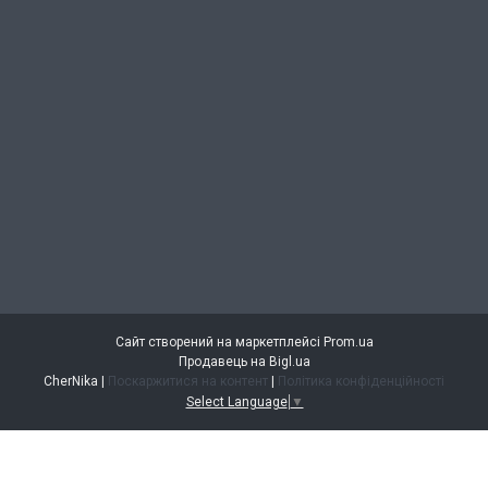
Сайт створений на маркетплейсі
Prom.ua
Продавець на Bigl.ua
CherNika |
Поскаржитися на контент
|
Політика конфіденційності
Select Language
▼