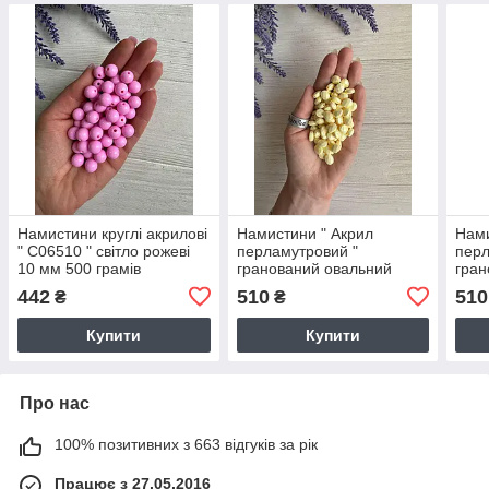
Намистини круглі акрилові
Намистини " Акрил
Нами
" С06510 " світло рожеві
перламутровий "
перл
10 мм 500 грамів
гранований овальний
гран
10*8,5 мм, масляні 500
10*8
442
510
510
₴
₴
грамів
Купити
Купити
Про нас
100% позитивних з 663 відгуків за рік
Працює з 27.05.2016