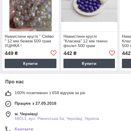
Намистини круглі " Сяйво
Намистини круглі
Нами
" 12 мм бежеві 500 грам
"Класика" 12 мм темно
Клас
УЦІНКА !
фіолет 500 грам
500 
449
442
442
₴
₴
Купити
Купити
Про нас
100% позитивних з 658 відгуків за рік
Працює з 27.05.2016
м. Чернівці
58013, вул. Рівненська 5а, Чернівці, Україна
Контакти