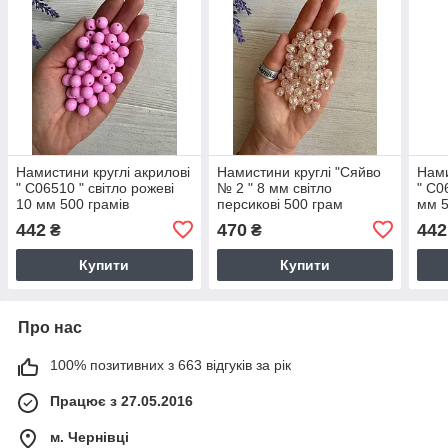
Намистини круглі акрилові
Намистини круглі "Сяйво
Нами
" С06510 " світло рожеві
№ 2 " 8 мм світло
" С0
10 мм 500 грамів
персикові 500 грам
мм 5
442
470
442
₴
₴
Купити
Купити
Про нас
100% позитивних з 663 відгуків за рік
Працює з 27.05.2016
м. Чернівці