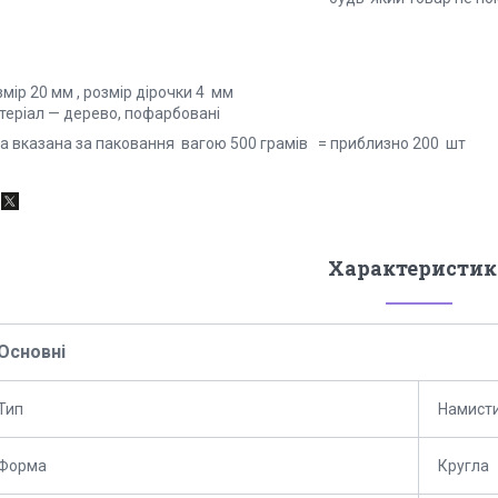
мір 20 мм , розмір дірочки 4 мм
теріал — дерево, пофарбовані
на вказана за паковання вагою 500 грамів = приблизно 200 шт
Характеристик
Основні
Тип
Намист
Форма
Кругла