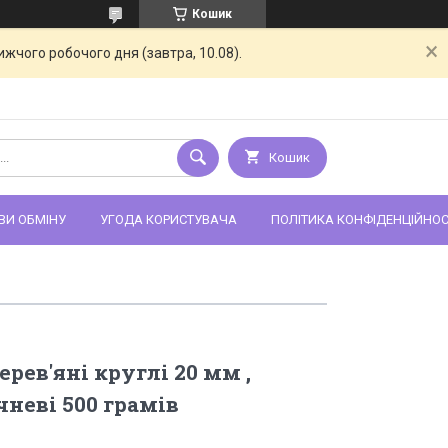
Кошик
жчого робочого дня (завтра, 10.08).
Кошик
ВИ ОБМІНУ
УГОДА КОРИСТУВАЧА
ПОЛІТИКА КОНФІДЕНЦІЙНОС
рев'яні круглі 20 мм ,
чневі 500 грамів