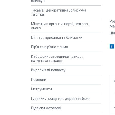
блискучі
Тасьма : декоративна , блискуча
та сітка
Роз
Мішечки з органзи, парчі, велюра ,
Ма
льону
Ці
Гліттер , присипка та блискітки
Пір'я та пір'яна тісьма
Кабошони , серединки , декор ,
патчі та апплікації
Вироби з пінопласту
Помпони
Інструменти
Гудзики , прищіпки , дерев'яні бірки
Підвіски металеві