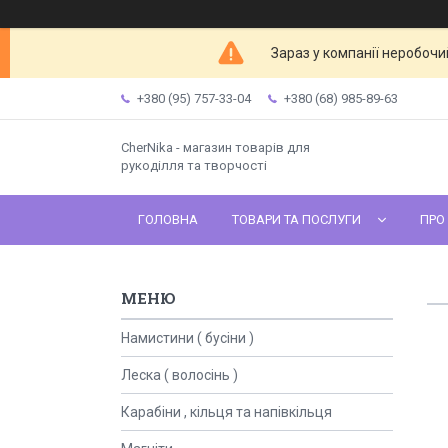
Зараз у компанії неробочи
+380 (95) 757-33-04
+380 (68) 985-89-63
CherNika - магазин товарів для
рукоділля та творчості
ГОЛОВНА
ТОВАРИ ТА ПОСЛУГИ
ПРО
Намистини ( бусіни )
Леска ( волосінь )
Карабіни , кільця та напівкільця