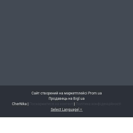
Сайт створений на маркетплейсі
Prom.ua
Продавець на Bigl.ua
CherNika |
Поскаржитися на контент
|
Політика конфіденційності
Select Language
▼