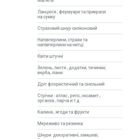
Магніти
Ланцюги , фермуари та прикраси
на сумку
Стразовий шнур силіконовий
Напівперлини, стрази та
напівперлини на нитці
Квіти штучні
Зелень, листя , додатки, тичинки,
верба, ліани
Дріт флористичний та сінєльний
Стрічки : атлас , репс, оксамит ,
органза , парча и т.д
Калина , ягоди та фрукти
Мереживо та резинка
Шнури: декоративні, замшеві,