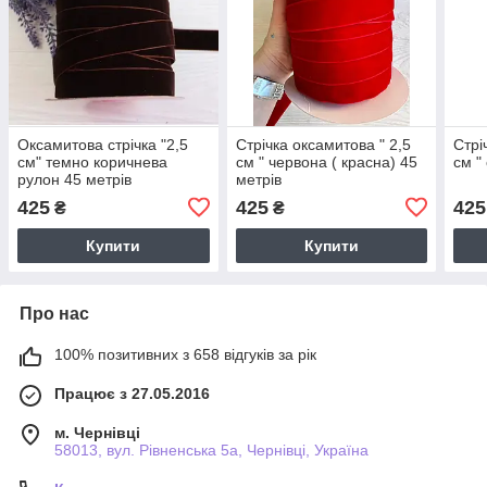
Оксамитова стрічка "2,5
Стрічка оксамитова " 2,5
Стрі
см" темно коричнева
см " червона ( красна) 45
см "
рулон 45 метрів
метрів
425
425
425
₴
₴
Купити
Купити
Про нас
100% позитивних з 658 відгуків за рік
Працює з 27.05.2016
м. Чернівці
58013, вул. Рівненська 5а, Чернівці, Україна