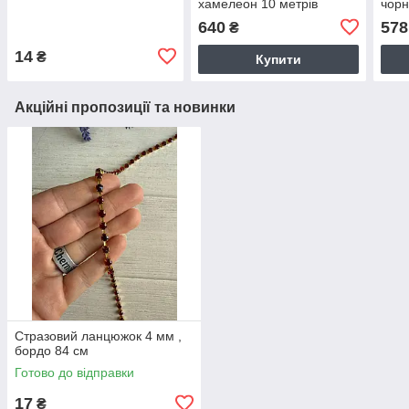
хамелеон 10 метрів
чорн
640
578
₴
14
₴
Купити
Акційні пропозиції та новинки
Стразовий ланцюжок 4 мм ,
бордо 84 см
Готово до відправки
17
₴