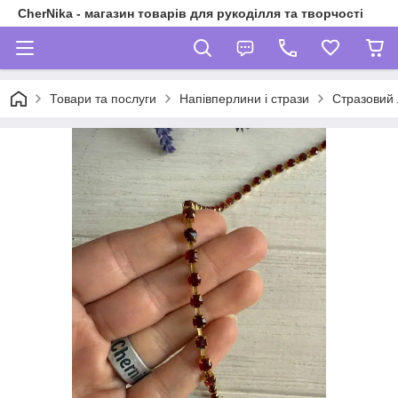
CherNika - магазин товарів для рукоділля та творчості
Товари та послуги
Напівперлини і стрази
Стразовий